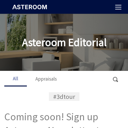
>
Asteroom Editorial
All
Appraisals
#3dtour
Coming soon! Sign up