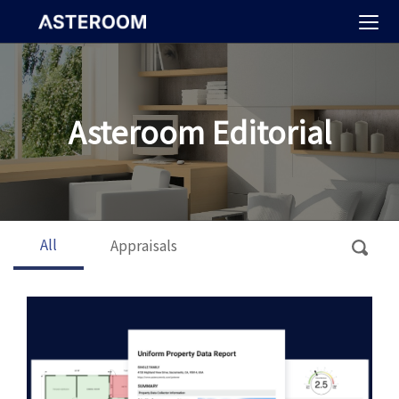
>
Asteroom Editorial
All
Appraisals