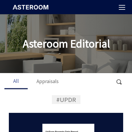
>
Asteroom Editorial
All
Appraisals
#UPDR