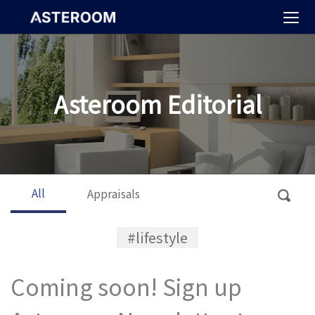
>
Asteroom Editorial
All
Appraisals
#lifestyle
Coming soon! Sign up