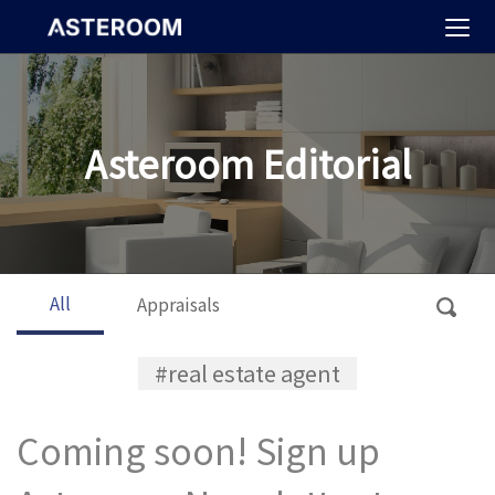
>
Asteroom Editorial
All
Appraisals
#real estate agent
Coming soon! Sign up