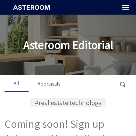
>
Asteroom Editorial
All
Appraisals
#real estate technology
Coming soon! Sign up