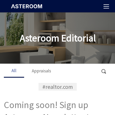
>
Asteroom Editorial
All
Appraisals
#realtor.com
Coming soon! Sign up