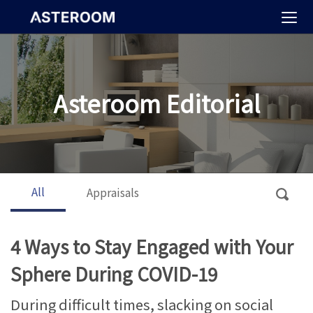
>
Asteroom Editorial
All
Appraisals
4 Ways to Stay Engaged with Your
Sphere During COVID-19
During difficult times, slacking on social