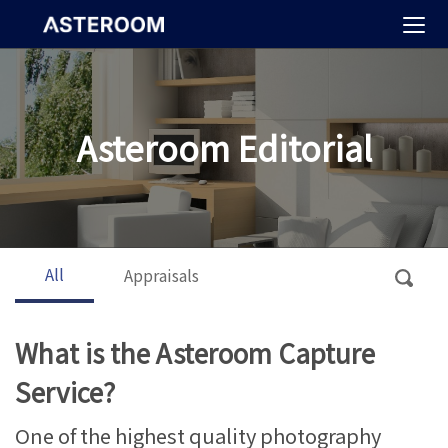
>
Asteroom Editorial
All
Appraisals
What is the Asteroom Capture
Service?
One of the highest quality photography