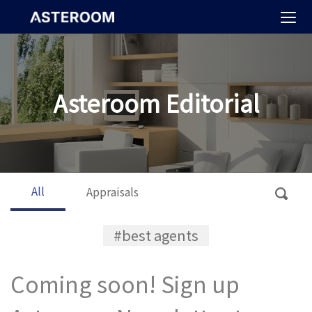
>
Asteroom Editorial
All
Appraisals
#best agents
Coming soon! Sign up