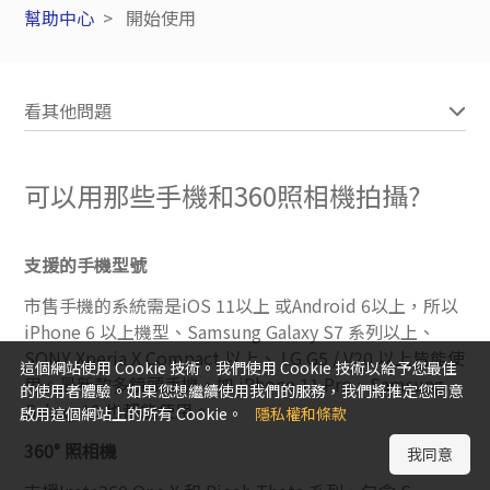
幫助中心
開始使用
看其他問題
可以用那些手機和360照相機拍攝?
支援的手機型號
市售手機的系統需是iOS 11以上 或Android 6以上，所以
iPhone 6 以上機型、Samsung Galaxy S7 系列以上、
SONY Xperia X Compact 以上、 LG G5 / V20 以上皆能使
這個網站使用 Cookie 技術。我們使用 Cookie 技術以給予您最佳
用。最新款多鏡頭手機，如 iPhone 11 Pro、Samsung
的使用者體驗。如果您想繼續使用我們的服務，我們將推定您同意
Galaxy 10 也都能使用。
啟用這個網站上的所有 Cookie。
隱私權和條款
360° 照相機
我同意