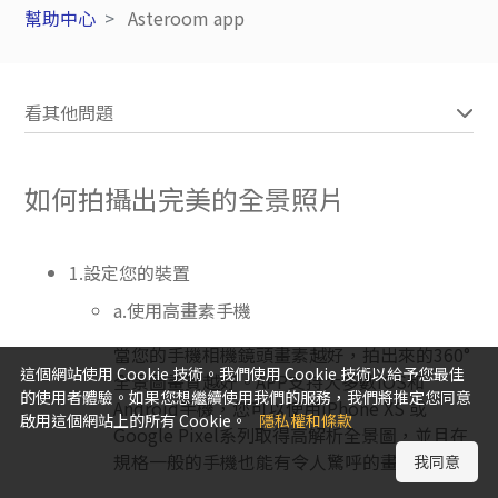
幫助中心
Asteroom app
看其他問題
如何拍攝出完美的全景照片
1.設定您的裝置
a.使用高畫素手機
當您的手機相機鏡頭畫素越好，拍出來的360°
這個網站使用 Cookie 技術。我們使用 Cookie 技術以給予您最佳
全景圖畫質越好。APP支持大多數iOS和
的使用者體驗。如果您想繼續使用我們的服務，我們將推定您同意
Android手機，您可以使用iPhone XS 或
啟用這個網站上的所有 Cookie。
隱私權和條款
Google Pixel系列取得高解析全景圖，並且在
規格一般的手機也能有令人驚呼的畫質效果。
我同意