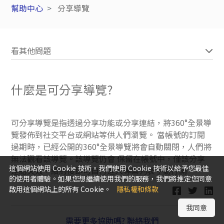
幫助中心
分享導覽
看其他問題
什麼是可分享導覽?
可分享導覽是指透過分享功能或分享連結，將360°全景導
覽發佈到社交平台或網站等供人們瀏覽。 當帳號的訂閱
過期時，已經公開的360°全景導覽將會自動關閉，人們將
無法觀看該導覽。該導覽仍會 保留在帳號中，僅該分享
這個網站使用 Cookie 技術。我們使用 Cookie 技術以給予您最佳
連結失效，續約後即可自行進入專案列表手動打開。
的使用者體驗。如果您想繼續使用我們的服務，我們將推定您同意
啟用這個網站上的所有 Cookie。
隱私權和條款
我同意
需要更多協助嗎? 聯絡我們