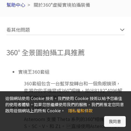
幫助中心
關於360°虛擬實境拍攝裝備
看其他問題
360° 全景圖拍攝工具推薦
實境王360套組
360套組包含一台藍芽旋轉台和一個魚眼鏡頭，
能將你的手機變成360°相機，拍出8192*4096解
析度的360°全景圖。
這個網站使用 Cookie 技術。我們使用 Cookie 技術以給予您最佳
的使用者體驗。如果您想繼續使用我們的服務，我們將推定您同意
Ricoh Theta
啟用這個網站上的所有 Cookie。
隱私權和條款
Asteroom 支援 Theta 系列的360°相機，包含
我同意
S、SC、V、和 Z1。 直接使用Asteroom APP