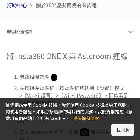
幫助中心
關於360°虛擬實境拍攝裝備
看其他問題
將 Insta360 ONE X 與 Asteroom 連線
開啟相機電源
長按相機電源鍵，按電源鍵切換到【設置】模式
>【Wi-Fi 設置】>【Wi-Fi Password】，即能看到
Wi-Fi名稱和密碼。
這個網站使用 Cookie 技術。我們使用 Cookie 技術以給予您最佳
的使用者體驗。如果您想繼續使用我們的服務，我們將推定您同意
打開手機的【設定】 > 【Wi-Fi】 > 選取 ONE X 網
啟用這個網站上的所有 Cookie。
隱私權和條款
路。
我同意
登入 Asteroom APP，點擊
後切換到 Insta360