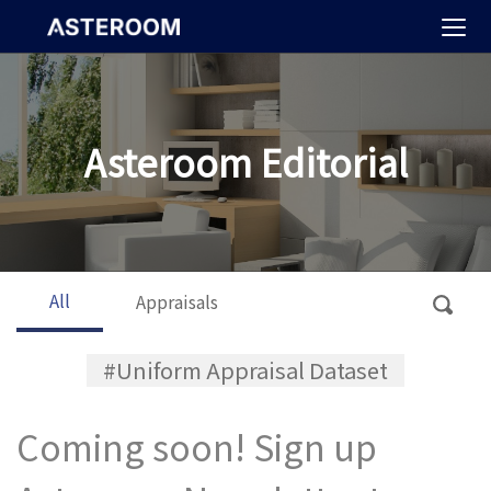
>
Asteroom Editorial
All
Appraisals
#Uniform Appraisal Dataset
Coming soon! Sign up