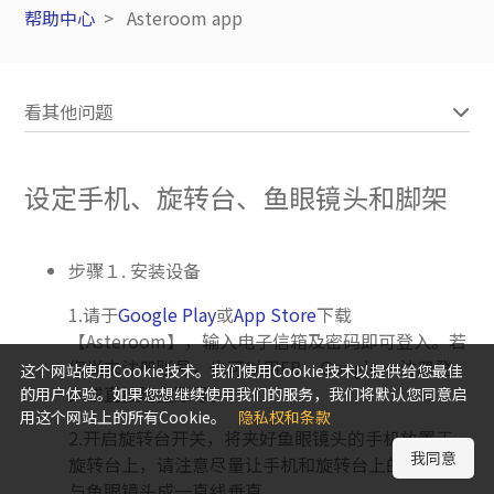
帮助中心
Asteroom app
看其他问题
设定手机、旋转台、鱼眼镜头和脚架
步骤１. 安装设备
1.请于
Google Play
或
App Store
下载
【Asteroom】，输入电子信箱及密码即可登入。若
您尚未注册账号，也可以用FB、Google + 注册登
这个网站使用Cookie技术。我们使用Cookie技术以提供给您最佳
入或直接建立账号。
的用户体验。如果您想继续使用我们的服务，我们将默认您同意启
用这个网站上的所有Cookie。
隐私权和条款
2.开启旋转台开关，将夹好鱼眼镜头的手机放置于
我同意
旋转台上，请注意尽量让手机和旋转台上的调节钮
与鱼眼镜头成一直线垂直。