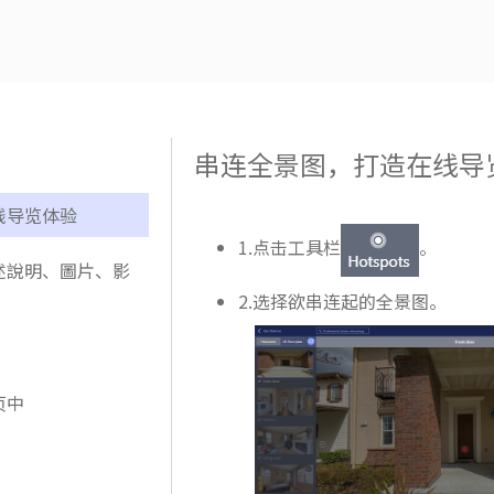
串连全景图，打造在线导
线导览体验
1.点击工具栏
。
述說明、圖片、影
2.选择欲串连起的全景图。
页中