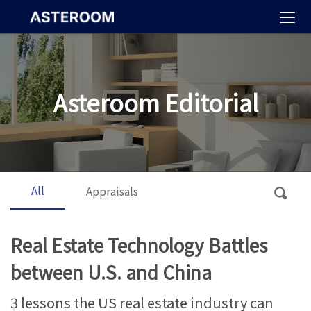
>
Asteroom Editorial
All
Appraisals
Real Estate Technology Battles
between U.S. and China
3 lessons the US real estate industry can