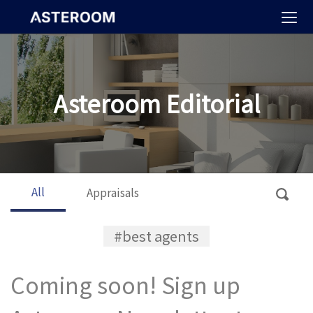
>
Asteroom Editorial
All
Appraisals
#best agents
Coming soon! Sign up