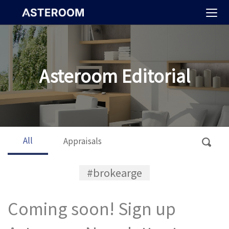
>
Asteroom Editorial
All
Appraisals
#brokearge
Coming soon! Sign up