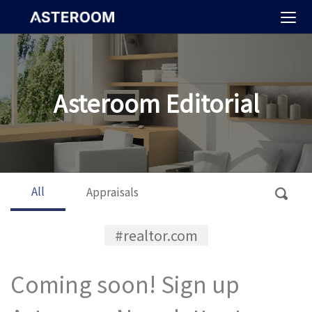
>
Asteroom Editorial
All
Appraisals
#realtor.com
Coming soon! Sign up