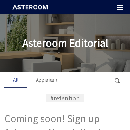
>
Asteroom Editorial
All
Appraisals
#retention
Coming soon! Sign up