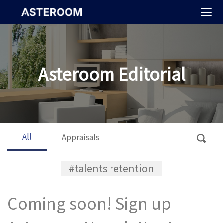
>
Asteroom Editorial
All
Appraisals
#talents retention
Coming soon! Sign up