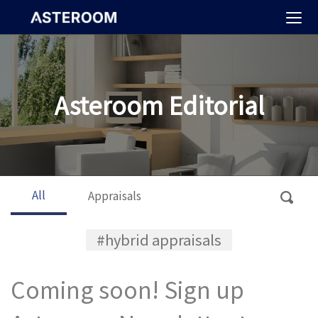
>
Asteroom Editorial
All
Appraisals
#hybrid appraisals
Coming soon! Sign up